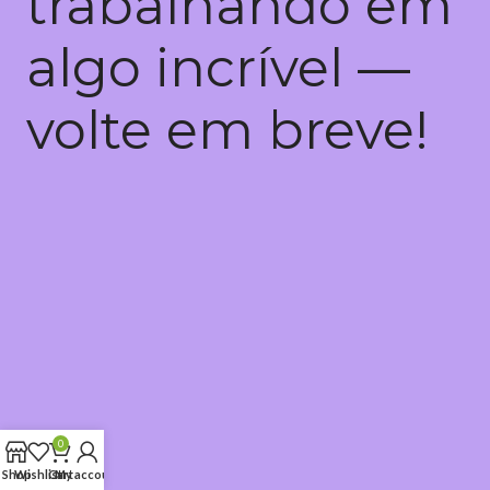
trabalhando em
algo incrível —
volte em breve!
0
Shop
Wishlist
Cart
My account