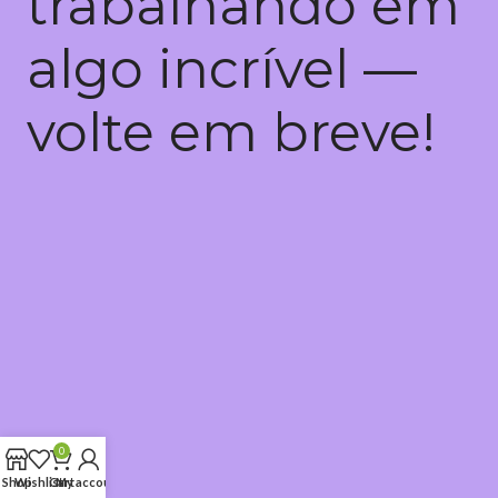
trabalhando em
algo incrível —
volte em breve!
0
Shop
Wishlist
Cart
My account