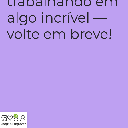
trabalhando em
algo incrível —
volte em breve!
0
Shop
Wishlist
Cart
My account